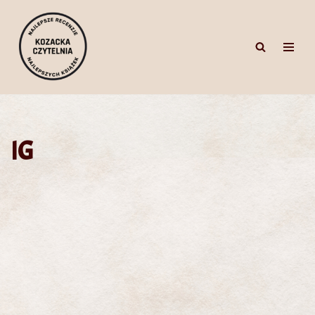
Przejdź
do
treści
IG